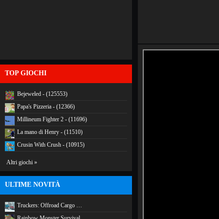
TOP GIOCHI
Bejeweled - (125553)
Papa's Pizzeria - (12366)
Millineum Fighter 2 - (11696)
La mano di Henry - (11510)
Crusin With Crush - (10915)
Altri giochi »
ULTIME NOVITÀ
Truckers: Offroad Cargo …
Rainbow Monster Survival