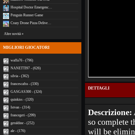
Hospital Doctor Emergenc…
Penguin Runner Game
Crazy Drone Pizza Delive…
Altre novità »
MIGLIORI GIOCATORI
waffa76 - (796)
NANETTI97 - (626)
silvia - (362)
francescafra - (330)
DETTAGLI
GASGAS300 - (324)
quinkiss - (320)
Istvan - (314)
Descrizione:
francegeri - (299)
so complete th
geraldine - (252)
will be elimi
ale - (176)