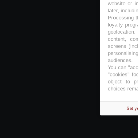
website or i
later, includi
Processing th
loyalty prog
geolocation,
content, co
screens (inc
personalisi
audiences.
You can "acc
"cookies" foo
object to p
choices rema
Set y