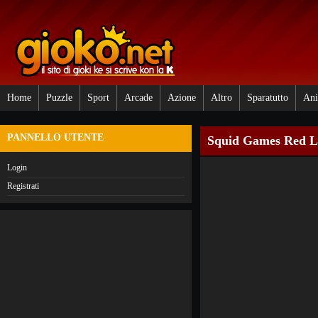
Home
Puzzle
Sport
Arcade
Azione
Altro
Sparatutto
Ani
PANNELLO UTENTE
Squid Games Red L
Login
Registrati