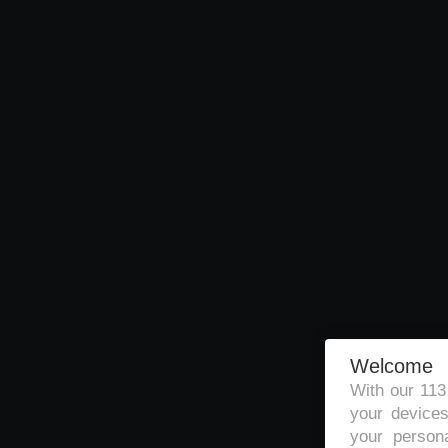
Welcome
With our 11
your devices
your persona