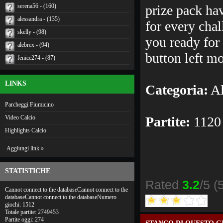
serena56 - (160)
prize pack ha
alessandra - (135)
for every chal
skelly - (98)
you ready for 
alebrex - (94)
button left m
fenice274 - (87)
LINKS
Categoria:
Al
Parcheggi Fiumicino
Video Calcio
Partite:
1120
Highlights Calcio
Aggiungi link »
STATISTICHE
Rated
3.2
/5 (
Cannot connect to the databaseCannot connect to the
databaseCannot connect to the databaseNumero
giochi: 1512
Totale partite: 2749453
Partite oggi: 274