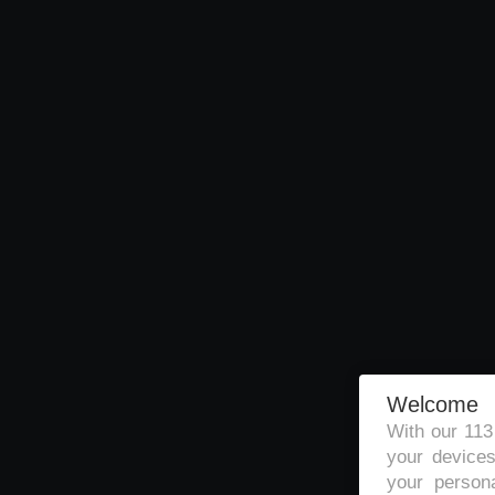
Welcome
With our 11
your devices
your persona