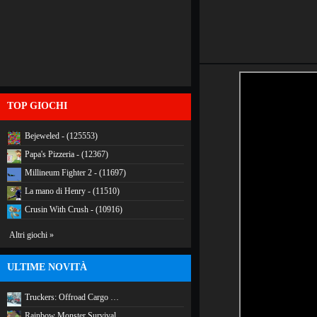
TOP GIOCHI
Bejeweled - (125553)
Papa's Pizzeria - (12367)
Millineum Fighter 2 - (11697)
La mano di Henry - (11510)
Crusin With Crush - (10916)
Altri giochi »
ULTIME NOVITÀ
Truckers: Offroad Cargo …
Rainbow Monster Survival