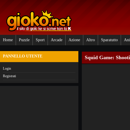
Home
Puzzle
Sport
Arcade
Azione
Altro
Sparatutto
Ani
PANNELLO UTENTE
Squid Game: Shooti
Login
Registrati