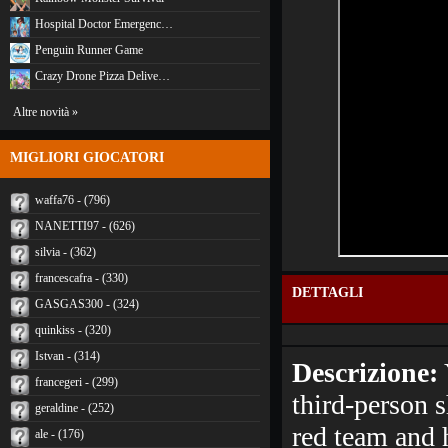
Hospital Doctor Emergenc…
Penguin Runner Game
Crazy Drone Pizza Delive…
Altre novità »
MIGLIORI GIOCATORI
waffa76 - (796)
NANETTI97 - (626)
silvia - (362)
francescafra - (330)
DETTAGLI
GASGAS300 - (324)
quinkiss - (320)
Istvan - (314)
Descrizione:
francegeri - (299)
third-person s
geraldine - (252)
red team and
ale - (176)