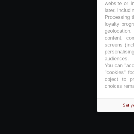
website or i
later, includi
Processing th
loyalty prog
geolocation,
content, co
screens (inc
personalisi
audiences.
You can "acc
"cookies" foo
object to p
choices rema
Set y