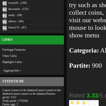
serena56 - (160)
try such as s
alessandra - (135)
collect coins
skelly - (98)
visit our web
alebrex - (94)
mouse to look
fenice274 - (87)
show menu
LINKS
Categoria:
Al
Parcheggi Fiumicino
Video Calcio
Highlights Calcio
Partite:
900
Aggiungi link »
STATISTICHE
Cannot connect to the databaseCannot connect to the
databaseCannot connect to the databaseNumero
Rated
3.33
/5 
giochi: 1512
Totale partite: 2750266
Partite oggi: 5