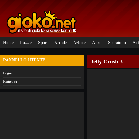
Home
Puzzle
Sport
Arcade
Azione
Altro
Sparatutto
Ani
PANNELLO UTENTE
Jelly Crush 3
Login
Registrati