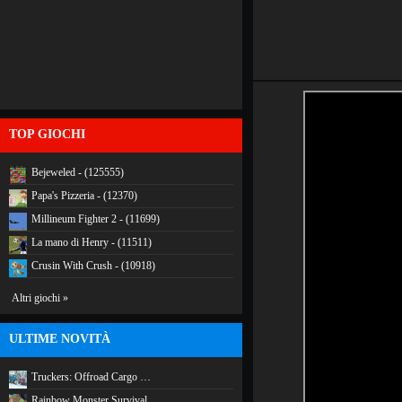
TOP GIOCHI
Bejeweled - (125555)
Papa's Pizzeria - (12370)
Millineum Fighter 2 - (11699)
La mano di Henry - (11511)
Crusin With Crush - (10918)
Altri giochi »
ULTIME NOVITÀ
Truckers: Offroad Cargo …
Rainbow Monster Survival