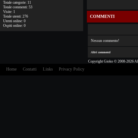
Totale categorie: 11
Totale commenti: 53
Visite: 1
Totale utenti: 276
COMMENTI
Utenti online: 0
Ospiti online: 0
Nessun commento!
Altri commenti
Copyright Gioko © 2008-2026 Al
Home
Contatti
Links
Privacy Policy