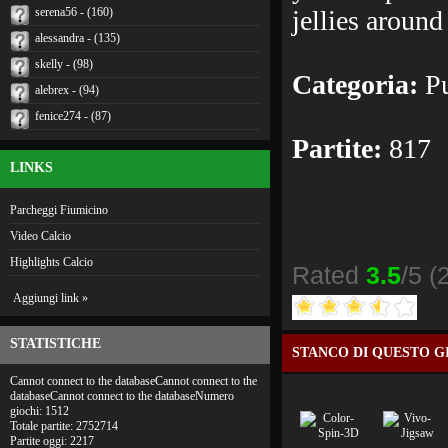
serena56 - (160)
jellies aroun
alessandra - (135)
skelly - (98)
Categoria:
Pu
alebrex - (94)
fenice274 - (87)
Partite:
817
LINKS
Parcheggi Fiumicino
Video Calcio
Highlights Calcio
Rated
3.5
/5 (
Aggiungi link »
STATISTICHE
STANCO DI QUESTO G
Cannot connect to the databaseCannot connect to the
databaseCannot connect to the databaseNumero
giochi: 1512
Totale partite: 2752714
Partite oggi: 2217