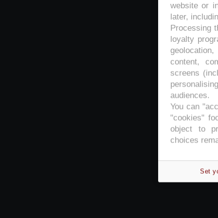
website or i
later, includi
Processing th
loyalty prog
geolocation,
content, co
screens (inc
personalisi
audiences.
You can "acc
"cookies" foo
object to p
choices rema
Set y