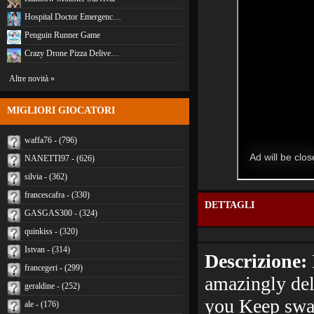
Hospital Doctor Emergenc…
Penguin Runner Game
Crazy Drone Pizza Delive…
Altre novità »
MIGLIORI GIOCATORI
waffa76 - (796)
NANETTI97 - (626)
silvia - (362)
francescafra - (330)
DETTAGLI
GASGAS300 - (324)
quinkiss - (320)
Istvan - (314)
Descrizione:
francegeri - (299)
amazingly deli
geraldine - (252)
you Keep swap
ale - (176)