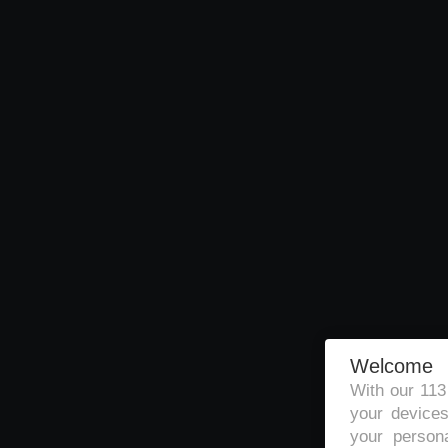
Welcome
With our 11
your devices
your persona