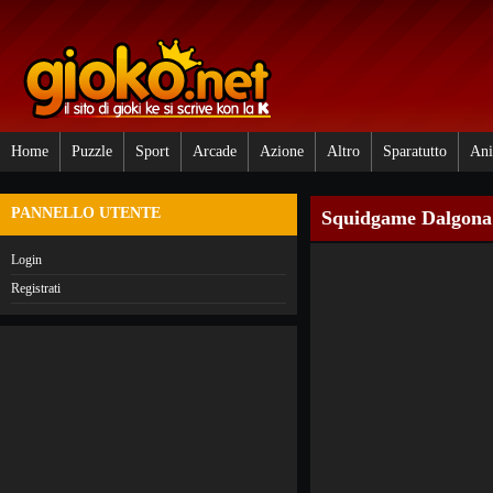
Home
Puzzle
Sport
Arcade
Azione
Altro
Sparatutto
Ani
PANNELLO UTENTE
Squidgame Dalgona 
Login
Registrati