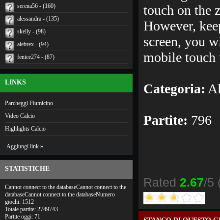
serena56 - (160)
touch on the z
alessandra - (135)
However, keep 
skelly - (98)
screen, you w
alebrex - (94)
mobile touch t
fenice274 - (87)
LINKS
Categoria:
Al
Parcheggi Fiumicino
Video Calcio
Partite:
796
Highlights Calcio
Aggiungi link »
STATISTICHE
Rated
2.67
/5 
Cannot connect to the databaseCannot connect to the
databaseCannot connect to the databaseNumero
giochi: 1512
Totale partite: 2749743
Partite oggi: 71