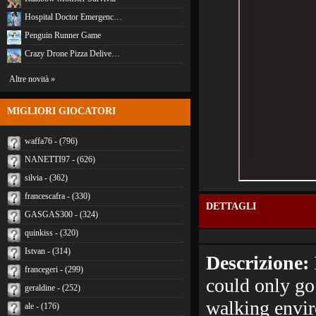
Hospital Doctor Emergenc…
Penguin Runner Game
Crazy Drone Pizza Delive…
Altre novità »
MIGLIORI GIOCATORI
waffa76 - (796)
NANETTI97 - (626)
silvia - (362)
francescafra - (330)
DETTAGLI
GASGAS300 - (324)
quinkiss - (320)
Istvan - (314)
Descrizione:
francegeri - (299)
could only go 
geraldine - (252)
walking envir
ale - (176)