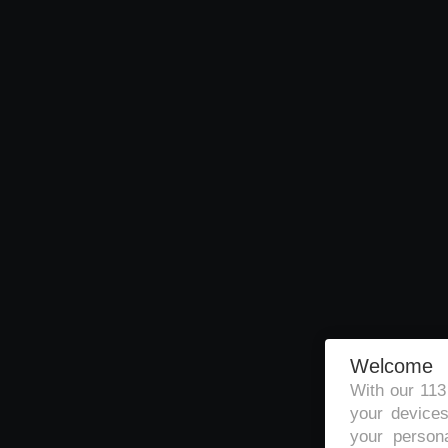
Welcome
With our 11
your devices
your persona