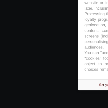
website or i
later, includi
Processing th
loyalty prog
geolocation,
content, co
screens (inc
personalisi
audiences.
You can "acc
"cookies" foo
object to p
choices rema
Set y