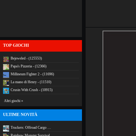
TOP GIOCHI
Bejeweled - (125553)
Papa's Pizzeria - (12366)
Millineum Fighter 2 - (11696)
La mano di Henry - (11510)
Crusin With Crush - (10915)
Altri giochi »
ULTIME NOVITÀ
Truckers: Offroad Cargo …
Rainbow Monster Survival