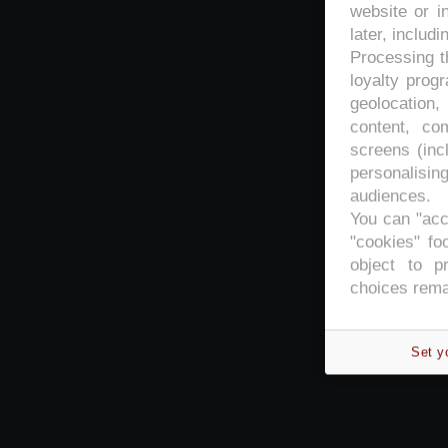
website or i
later, includi
Processing th
loyalty prog
geolocation,
content, co
screens (inc
personalisi
audiences.
You can "acc
"cookies" foo
object to p
choices rema
Set y