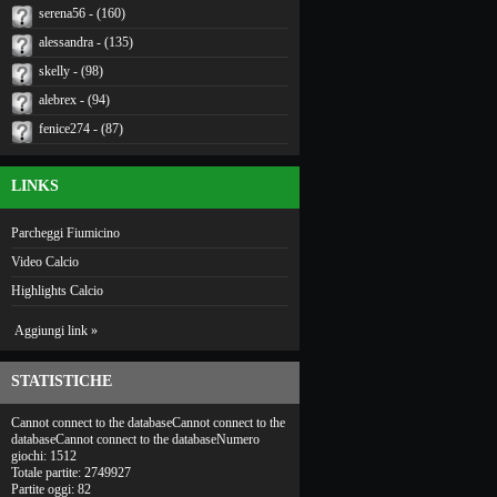
serena56 - (160)
alessandra - (135)
skelly - (98)
alebrex - (94)
fenice274 - (87)
LINKS
Parcheggi Fiumicino
Video Calcio
Highlights Calcio
Aggiungi link »
STATISTICHE
Cannot connect to the databaseCannot connect to the
databaseCannot connect to the databaseNumero
giochi: 1512
Totale partite: 2749927
Partite oggi: 82