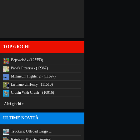
TOP GIOCHI
Bejeweled - (125553)
Papa's Pizzeria - (12367)
Millineum Fighter 2 - (11697)
La mano di Henry - (11510)
Crusin With Crush - (10916)
Altri giochi »
ULTIME NOVITÀ
Truckers: Offroad Cargo …
Rainbow Monster Survival