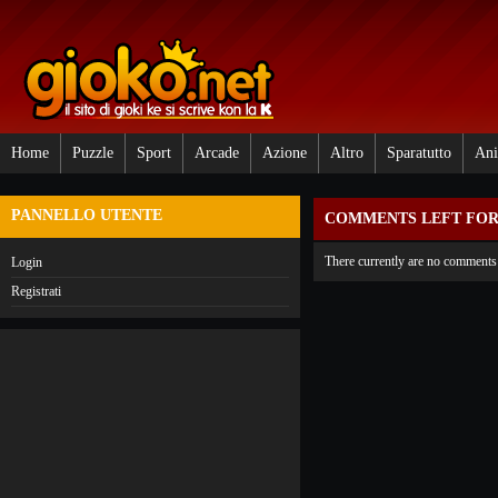
Home
Puzzle
Sport
Arcade
Azione
Altro
Sparatutto
Ani
PANNELLO UTENTE
COMMENTS LEFT FO
There currently are no comments l
Login
Registrati