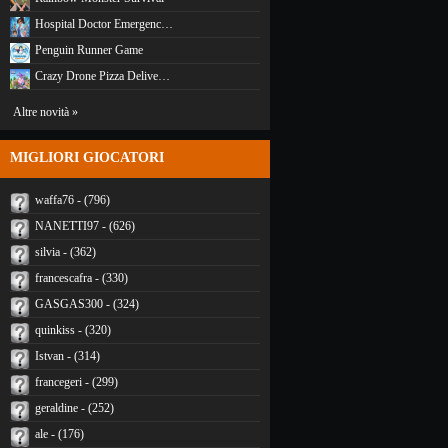
Hospital Doctor Emergenc…
Penguin Runner Game
Crazy Drone Pizza Delive…
Altre novità »
MIGLIORI GIOCATORI
waffa76 - (796)
NANETTI97 - (626)
silvia - (362)
francescafra - (330)
GASGAS300 - (324)
quinkiss - (320)
Istvan - (314)
francegeri - (299)
geraldine - (252)
ale - (176)