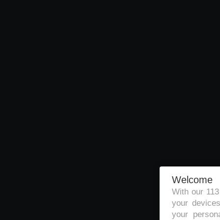
Welcome
With our 11
your devices
your persona