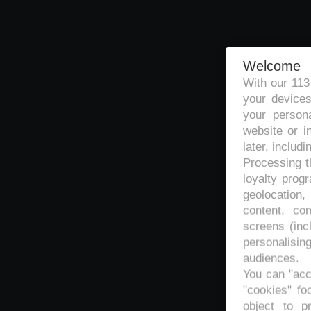
Welcome
With our 11
your devices
your persona
website or i
later, includi
Processing th
loyalty prog
geolocation,
content, co
screens (inc
personalisi
audiences.
You can "acc
"cookies" foo
object to p