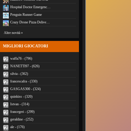
Hospital Doctor Emergenc…
Penguin Runner Game
Crazy Drone Pizza Delive…
Altre novità »
MIGLIORI GIOCATORI
waffa76 - (796)
NANETTI97 - (626)
silvia - (362)
francescafra - (330)
GASGAS300 - (324)
quinkiss - (320)
Istvan - (314)
francegeri - (299)
geraldine - (252)
ale - (176)