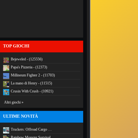
TOP GIOCHI
Bejeweled - (125556)
Papa's Pizzeria - (12373)
Millineum Fighter 2 - (11703)
La mano di Henry - (11515)
Crusin With Crush - (10921)
Altri giochi »
ULTIME NOVITÀ
Truckers: Offroad Cargo …
Rainbow Monster Survival