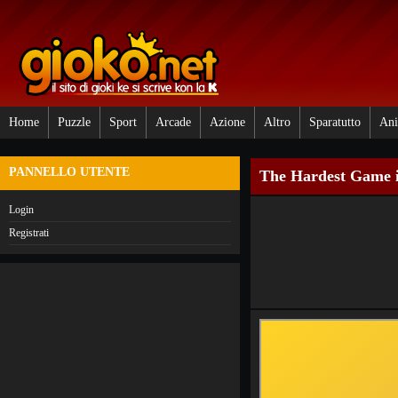
Home
Puzzle
Sport
Arcade
Azione
Altro
Sparatutto
Ani
PANNELLO UTENTE
The Hardest Game 
Login
Registrati