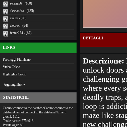
serena56 - (160)
alessandra - (135)
skelly - (98)
alebrex - (94)
fenice274 - (87)
DETTAGLI
LINKS
Descrizione:
Parcheggi Fiumicino
Video Calcio
unlock doors 
Highlights Calcio
challenging g
Aggiungi link »
where every se
deadly traps,
STATISTICHE
loop is addic
Cannot connect to the databaseCannot connect to the
databaseCannot connect to the databaseNumero
maze-like stag
giochi: 1512
Totale partite: 2754913
new challenges
Partite oggi: 60