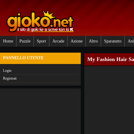
Home
Puzzle
Sport
Arcade
Azione
Altro
Sparatutto
Ani
PANNELLO UTENTE
My Fashion Hair Sa
Login
Registrati