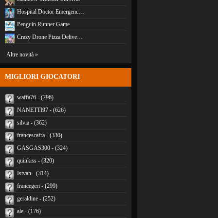
Hospital Doctor Emergenc…
Penguin Runner Game
Crazy Drone Pizza Delive…
Altre novità »
MIGLIORI GIOCATORI
waffa76 - (796)
NANETTI97 - (626)
silvia - (362)
francescafra - (330)
GASGAS300 - (324)
quinkiss - (320)
Istvan - (314)
francegeri - (299)
geraldine - (252)
ale - (176)