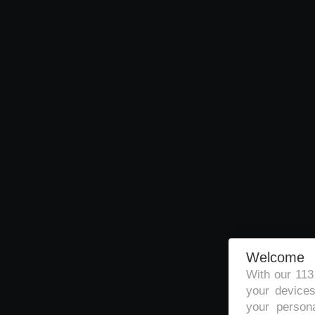
Welcome
With our 11
your devices
your persona