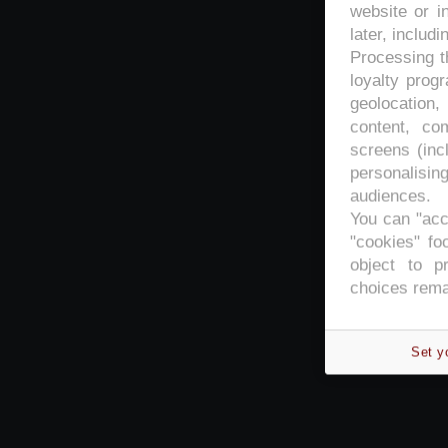
website or i
later, includi
Processing th
loyalty prog
geolocation,
content, co
screens (inc
personalisi
audiences.
You can "acc
"cookies" foo
object to p
choices rema
Set y