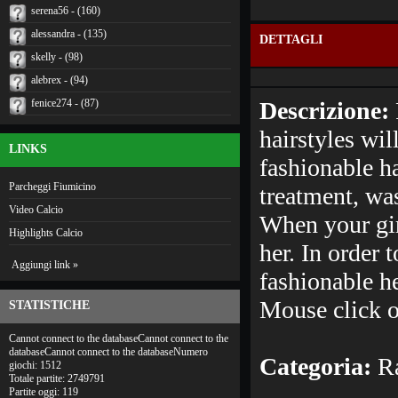
serena56 - (160)
alessandra - (135)
DETTAGLI
skelly - (98)
alebrex - (94)
fenice274 - (87)
Descrizione:
hairstyles wil
LINKS
fashionable ha
Parcheggi Fiumicino
treatment, wa
Video Calcio
When your girl
Highlights Calcio
her. In order 
Aggiungi link »
fashionable h
Mouse click o
STATISTICHE
Cannot connect to the databaseCannot connect to the
databaseCannot connect to the databaseNumero
Categoria:
Ra
giochi: 1512
Totale partite: 2749791
Partite oggi: 119