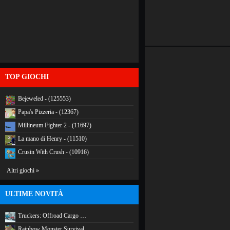
TOP GIOCHI
Bejeweled - (125553)
Papa's Pizzeria - (12367)
Millineum Fighter 2 - (11697)
La mano di Henry - (11510)
Crusin With Crush - (10916)
Altri giochi »
ULTIME NOVITÀ
Truckers: Offroad Cargo …
Rainbow Monster Survival