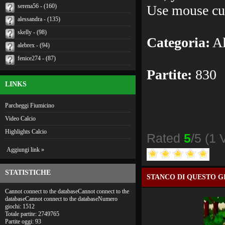
serena56 - (160)
Use mouse cur
alessandra - (135)
skelly - (98)
Categoria:
Al
alebrex - (94)
fenice274 - (87)
Partite:
830
LINKS
Parcheggi Fiumicino
Video Calcio
Highlights Calcio
Rated
5
/5 (
1 
Aggiungi link »
STATISTICHE
STANCO DI QUESTO G
Cannot connect to the databaseCannot connect to the
databaseCannot connect to the databaseNumero
giochi: 1512
Totale partite: 2749765
Partite oggi: 93