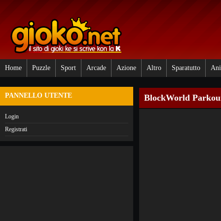
Home
Puzzle
Sport
Arcade
Azione
Altro
Sparatutto
Ani
PANNELLO UTENTE
BlockWorld Parkou
Login
Registrati