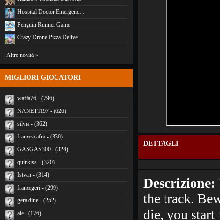
Hospital Doctor Emergenc…
Penguin Runner Game
Crazy Drone Pizza Delive…
Altre novità »
MIGLIORI GIOCATORI
waffa76 - (796)
NANETTI97 - (626)
silvia - (362)
francescafra - (330)
DETTAGLI
GASGAS300 - (324)
quinkiss - (320)
Istvan - (314)
Descrizione:
francegeri - (299)
the track. Bew
geraldine - (252)
die, you start
ale - (176)