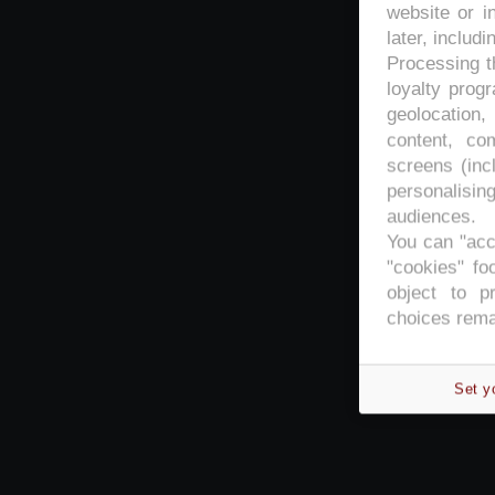
website or i
later, includi
Processing th
loyalty prog
geolocation,
content, co
screens (inc
personalisi
audiences.
You can "acc
"cookies" foo
object to p
choices rema
Set y