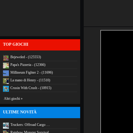
TOP GIOCHI
Bejeweled - (125553)
Papa's Pizzeria - (12366)
Millineum Fighter 2 - (11696)
La mano di Henry - (11510)
Crusin With Crush - (10915)
Altri giochi »
ULTIME NOVITÀ
Truckers: Offroad Cargo …
Rainbow Monster Survival