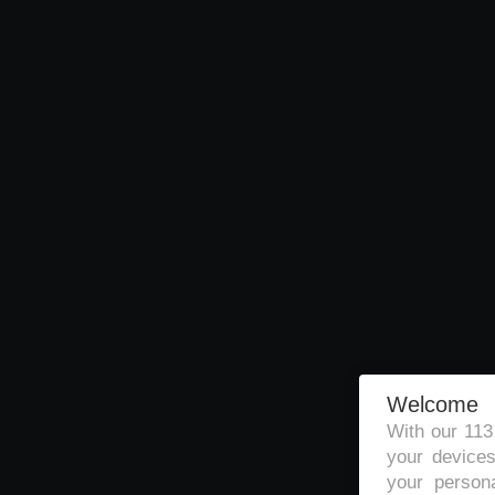
Welcome
With our 11
your devices
your persona