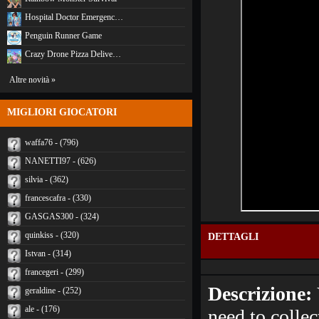
Hospital Doctor Emergenc…
Penguin Runner Game
Crazy Drone Pizza Delive…
Altre novità »
MIGLIORI GIOCATORI
waffa76 - (796)
NANETTI97 - (626)
silvia - (362)
francescafra - (330)
GASGAS300 - (324)
quinkiss - (320)
DETTAGLI
Istvan - (314)
francegeri - (299)
Descrizione:
geraldine - (252)
ale - (176)
need to collec