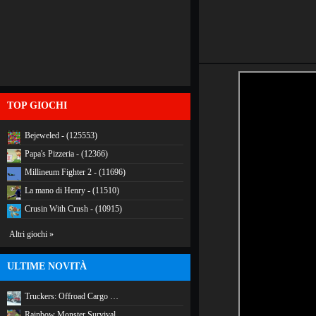
TOP GIOCHI
Bejeweled - (125553)
Papa's Pizzeria - (12366)
Millineum Fighter 2 - (11696)
La mano di Henry - (11510)
Crusin With Crush - (10915)
Altri giochi »
ULTIME NOVITÀ
Truckers: Offroad Cargo …
Rainbow Monster Survival