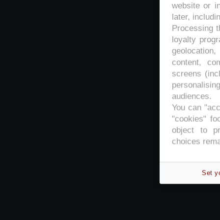
website or i
later, includi
Processing th
loyalty prog
geolocation,
content, co
screens (inc
personalisi
audiences.
You can "acc
"cookies" foo
object to p
choices rema
Set y