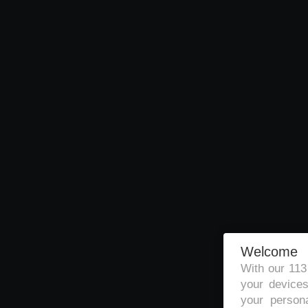
Welcome
With our 11
your devices
your persona