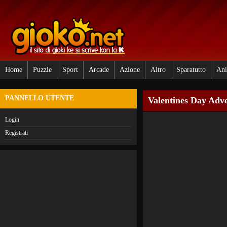
Home
Puzzle
Sport
Arcade
Azione
Altro
Sparatutto
Ani
PANNELLO UTENTE
Valentines Day Adv
Login
Registrati