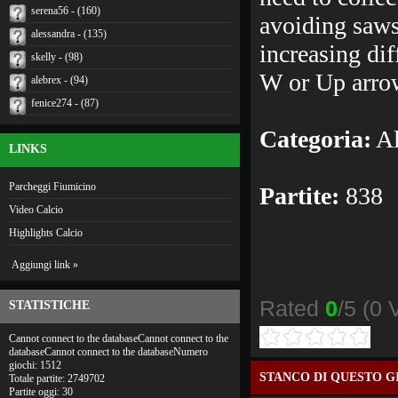
serena56 - (160)
avoiding saws
alessandra - (135)
increasing di
skelly - (98)
W or Up arro
alebrex - (94)
fenice274 - (87)
Categoria:
Al
LINKS
Parcheggi Fiumicino
Partite:
838
Video Calcio
Highlights Calcio
Aggiungi link »
Rated
0
/5 (
0 
STATISTICHE
Cannot connect to the databaseCannot connect to the
databaseCannot connect to the databaseNumero
giochi: 1512
STANCO DI QUESTO G
Totale partite: 2749702
Partite oggi: 30