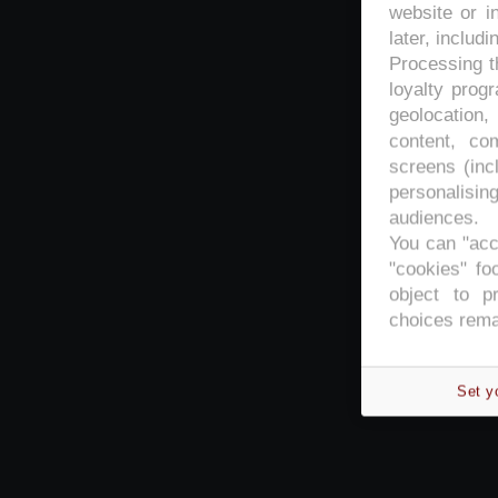
website or i
later, includi
Processing th
loyalty prog
geolocation,
content, co
screens (inc
personalisi
audiences.
You can "acc
"cookies" foo
object to p
choices rema
Set y