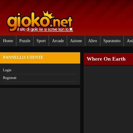
Home
Puzzle
Sport
Arcade
Azione
Altro
Sparatutto
Ani
PANNELLO UTENTE
Where On Earth
Login
Registrati