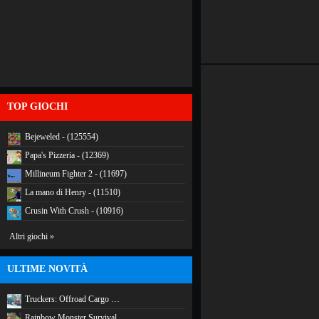
TOP GIOCHI
Bejeweled - (125554)
Papa's Pizzeria - (12369)
Millineum Fighter 2 - (11697)
La mano di Henry - (11510)
Crusin With Crush - (10916)
Altri giochi »
ULTIME NOVITÀ
Truckers: Offroad Cargo …
Rainbow Monster Survival