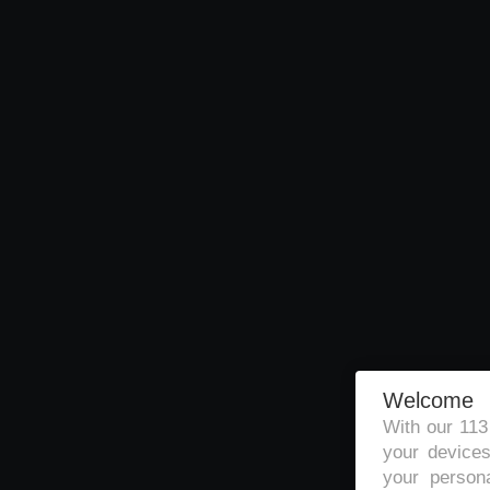
Welcome
With our 11
your devices
your persona