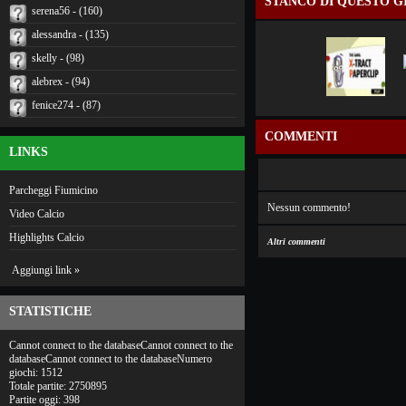
STANCO DI QUESTO G
serena56 - (160)
alessandra - (135)
skelly - (98)
alebrex - (94)
fenice274 - (87)
COMMENTI
LINKS
Parcheggi Fiumicino
Nessun commento!
Video Calcio
Highlights Calcio
Altri commenti
Aggiungi link »
STATISTICHE
Cannot connect to the databaseCannot connect to the
databaseCannot connect to the databaseNumero
giochi: 1512
Totale partite: 2750895
Partite oggi: 398