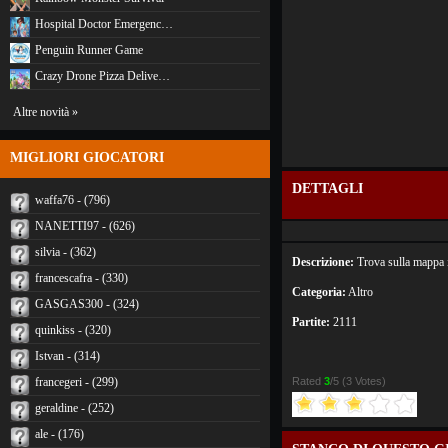
Hospital Doctor Emergenc…
Penguin Runner Game
Crazy Drone Pizza Delive…
Altre novità »
MIGLIORI GIOCATORI
DETTAGLI
waffa76 - (796)
NANETTI97 - (626)
silvia - (362)
Descrizione:
Trova sulla mappa i
francescafra - (330)
Categoria:
Altro
GASGAS300 - (324)
Partite:
2111
quinkiss - (320)
Istvan - (314)
francegeri - (299)
Rated
3
/5 (
3 Votes
)
geraldine - (252)
ale - (176)