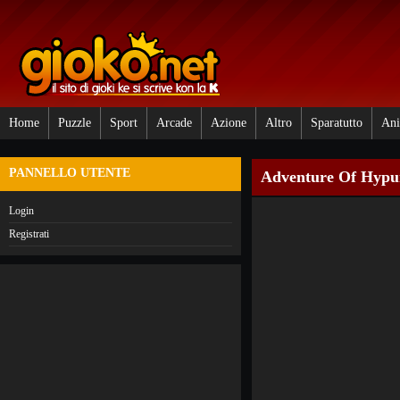
Home
Puzzle
Sport
Arcade
Azione
Altro
Sparatutto
Ani
PANNELLO UTENTE
Adventure Of Hypu
Login
Registrati