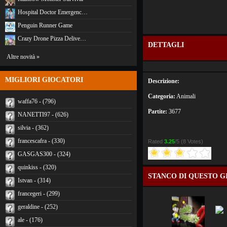
Hospital Doctor Emergenc…
Penguin Runner Game
Crazy Drone Pizza Delive…
DETTAGLI
Altre novità »
MIGLIORI GIOCATORI
Descrizione:
Categoria:
Animali
waffa76 - (796)
Partite:
3677
NANETTI97 - (626)
silvia - (362)
francescafra - (330)
Rated
3.25
/5 (
8 Votes
)
GASGAS300 - (324)
quinkiss - (320)
STANCO DI QUESTO G
Istvan - (314)
francegeri - (299)
geraldine - (252)
ale - (176)