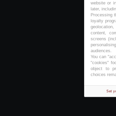
website or i
later, includi
Processing th
loyalty prog
geolocation,
content, co
screens (inc
personalisi
audiences.
You can "acc
"cookies" foo
object to p
choices rema
Set y