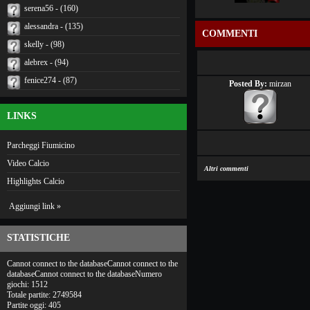
serena56 - (160)
alessandra - (135)
COMMENTI
skelly - (98)
alebrex - (94)
fenice274 - (87)
Posted By:
mirzan
LINKS
Parcheggi Fiumicino
Video Calcio
Altri commenti
Highlights Calcio
Aggiungi link »
STATISTICHE
Cannot connect to the databaseCannot connect to the
databaseCannot connect to the databaseNumero
giochi: 1512
Totale partite: 2749584
Partite oggi: 405