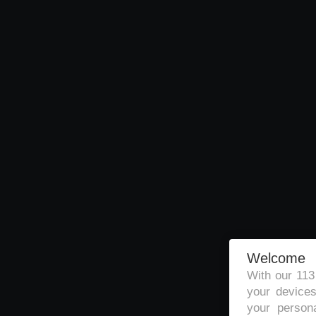
Welcome
With our 11
your devices
your persona