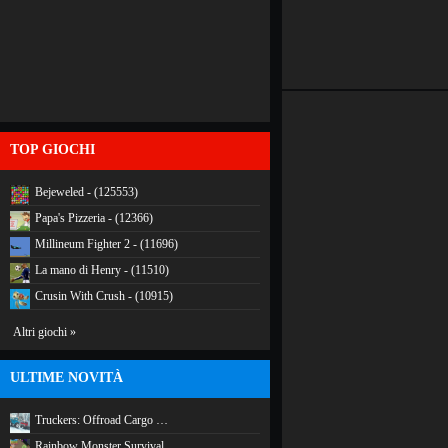
TOP GIOCHI
Bejeweled - (125553)
Papa's Pizzeria - (12366)
Millineum Fighter 2 - (11696)
La mano di Henry - (11510)
Crusin With Crush - (10915)
Altri giochi »
ULTIME NOVITÀ
Truckers: Offroad Cargo …
Rainbow Monster Survival