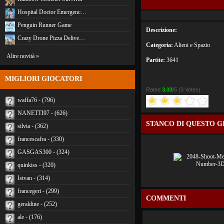
Hospital Doctor Emergenc…
Penguin Runner Game
Descrizione:
Crazy Drone Pizza Delive…
Categoria:
Alieni e Spazio
Altre novità »
Partite:
3641
MIGLIORI GIOCATORI
Rated
3.33
/5 (
3 Votes
)
waffa76 - (796)
NANETTI97 - (626)
STANCO DI QUESTO G
silvia - (362)
francescafra - (330)
GASGAS300 - (324)
quinkiss - (320)
Istvan - (314)
francegeri - (299)
COMMENTI
geraldine - (252)
ale - (176)