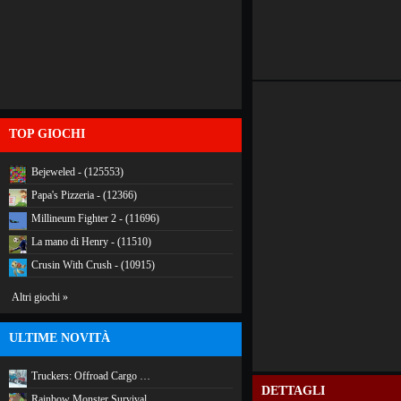
TOP GIOCHI
Bejeweled - (125553)
Papa's Pizzeria - (12366)
Millineum Fighter 2 - (11696)
La mano di Henry - (11510)
Crusin With Crush - (10915)
Altri giochi »
ULTIME NOVITÀ
Truckers: Offroad Cargo …
DETTAGLI
Rainbow Monster Survival