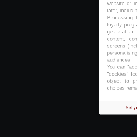
website or i
later, includi
Processing th
loyalty prog
geolocation,
content, co
screens (inc
personalisi
audiences.
You can "acc
"cookies" foo
object to p
choices rema
Set y