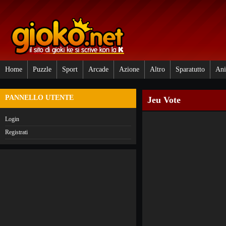
Home
Puzzle
Sport
Arcade
Azione
Altro
Sparatutto
Ani
PANNELLO UTENTE
Jeu Vote
Login
Registrati