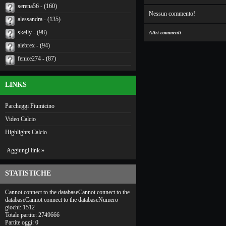
serena56 - (160)
Nessun commento!
alessandra - (135)
skelly - (98)
Altri commenti
alebrex - (94)
fenice274 - (87)
LINKS
Parcheggi Fiumicino
Video Calcio
Highlights Calcio
Aggiungi link »
STATISTICHE
Cannot connect to the databaseCannot connect to the
databaseCannot connect to the databaseNumero
giochi: 1512
Totale partite: 2749666
Partite oggi: 0