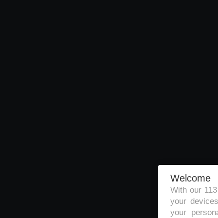
Welcome
With our 11
your devices
your persona