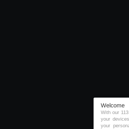
Welcome
With our 11
your devices
your persona