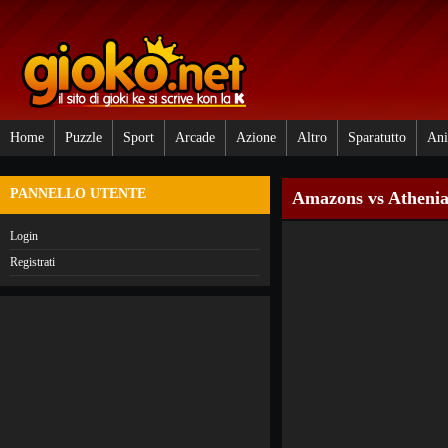
Home
Puzzle
Sport
Arcade
Azione
Altro
Sparatutto
Ani
PANNELLO UTENTE
Amazons vs Atheni
Login
Registrati