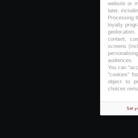
website or i
later, includi
Processing th
loyalty prog
geolocation,
content, co
screens (inc
personalisi
audiences.
You can "acc
"cookies" foo
object to p
choices rema
Set y