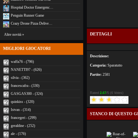
Hospital Doctor Emergenc…
Penguin Runner Game
Crazy Drone Pizza Delive…
DETTAGLI
Altre novità »
MIGLIORI GIOCATORI
Descrizione:
waffa76 - (796)
Categoria:
Sparatutto
NANETTI97 - (626)
Partite:
2581
silvia - (362)
francescafra - (330)
Rated
2.67
/5 (
6 Votes
)
GASGAS300 - (324)
quinkiss - (320)
Istvan - (314)
STANCO DI QUESTO G
francegeri - (299)
geraldine - (252)
ale - (176)