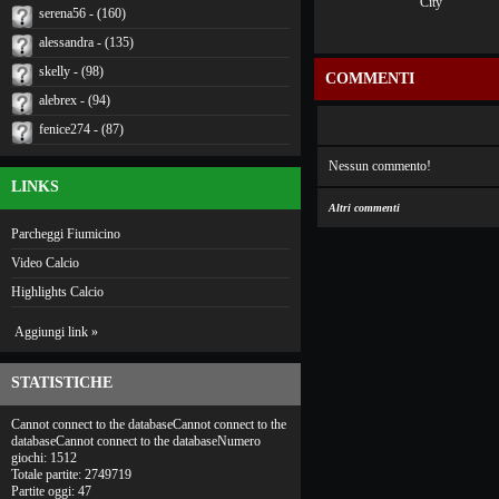
serena56 - (160)
alessandra - (135)
skelly - (98)
COMMENTI
alebrex - (94)
fenice274 - (87)
Nessun commento!
LINKS
Altri commenti
Parcheggi Fiumicino
Video Calcio
Highlights Calcio
Aggiungi link »
STATISTICHE
Cannot connect to the databaseCannot connect to the
databaseCannot connect to the databaseNumero
giochi: 1512
Totale partite: 2749719
Partite oggi: 47