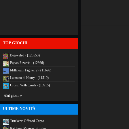
TOP GIOCHI
Bejeweled - (125553)
Papa's Pizzeria - (12366)
Millineum Fighter 2 - (11696)
La mano di Henry - (11510)
Crusin With Crush - (10915)
Altri giochi »
ULTIME NOVITÀ
Truckers: Offroad Cargo …
Rainbow Monster Survival