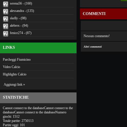
serena56 - (160)
alessandra - (135)
COMMENTI
skelly - (98)
alebrex - (94)
fenice274 - (87)
Nessun commento!
Altri commenti
LINKS
Parcheggi Fiumicino
Video Calcio
Highlights Calcio
Aggiungi link »
STATISTICHE
Cannot connect to the databaseCannot connect to the
databaseCannot connect to the databaseNumero
giochi: 1512
Totale partite: 2750113
Partite oggi: 101