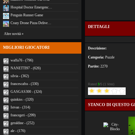
Hospital Doctor Emergenc…
Penguin Runner Game
Crazy Drone Pizza Delive…
DETTAGLI
Altre novità »
MIGLIORI GIOCATORI
Descrizione:
Categoria:
Puzzle
waffa76 - (796)
Partite:
2270
NANETTI97 - (626)
silvia - (362)
francescafra - (330)
Rated
3
/5 (
1 Vote
)
GASGAS300 - (324)
quinkiss - (320)
STANCO DI QUESTO G
Istvan - (314)
francegeri - (299)
geraldine - (252)
ale - (176)