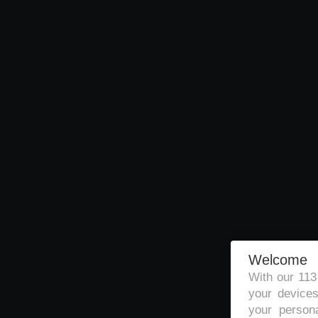
Welcome
With our 11
your devices
your persona