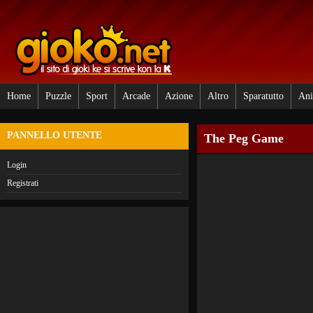
Home
Puzzle
Sport
Arcade
Azione
Altro
Sparatutto
Ani
PANNELLO UTENTE
The Peg Game
Login
Registrati