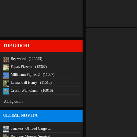
TOP GIOCHI
Bejeweled - (125553)
Papa's Pizzeria - (12367)
Millineum Fighter 2 - (11697)
La mano di Henry - (11510)
Crusin With Crush - (10916)
Altri giochi »
ULTIME NOVITÀ
Truckers: Offroad Cargo …
Rainbow Monster Survival