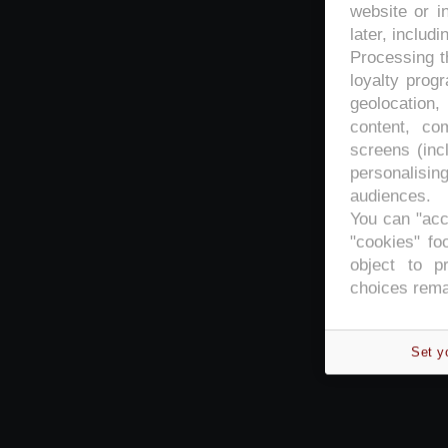
website or i
later, includi
Processing th
loyalty prog
geolocation,
content, co
screens (inc
personalisi
audiences.
You can "acc
"cookies" foo
object to p
choices rema
Set y