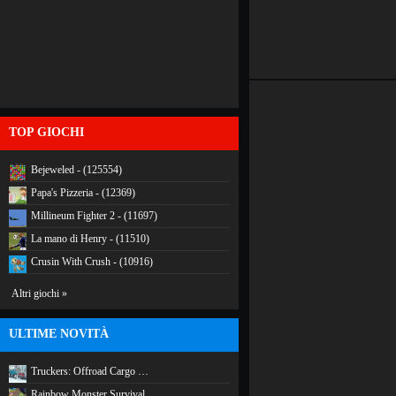
TOP GIOCHI
Bejeweled - (125554)
Papa's Pizzeria - (12369)
Millineum Fighter 2 - (11697)
La mano di Henry - (11510)
Crusin With Crush - (10916)
Altri giochi »
ULTIME NOVITÀ
Truckers: Offroad Cargo …
Rainbow Monster Survival