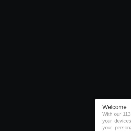
Welcome
With our 11
your devices
your persona