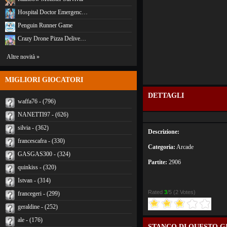
Hospital Doctor Emergenc…
Penguin Runner Game
Crazy Drone Pizza Delive…
Altre novità »
MIGLIORI GIOCATORI
DETTAGLI
waffa76 - (796)
NANETTI97 - (626)
silvia - (362)
Descrizione:
francescafra - (330)
Categoria:
Arcade
GASGAS300 - (324)
Partite:
2906
quinkiss - (320)
Istvan - (314)
Rated
3
/5 (
2 Votes
)
francegeri - (299)
geraldine - (252)
ale - (176)
STANCO DI QUESTO G