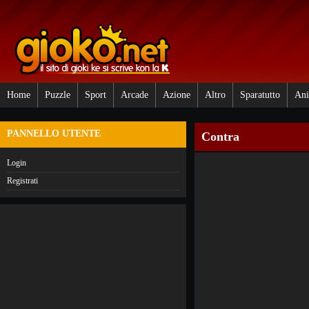
Home
Puzzle
Sport
Arcade
Azione
Altro
Sparatutto
Ani
PANNELLO UTENTE
Contra
Login
Registrati