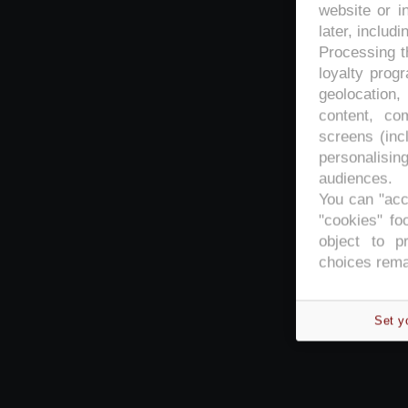
website or i
later, includi
Processing th
loyalty prog
geolocation,
content, co
screens (inc
personalisi
audiences.
You can "acc
"cookies" foo
object to p
choices rema
Set y