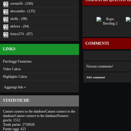
serena56 - (160)
alessandra - (135)
skelly - (98)
alebrex - (94)
fenice274 - (87)
COMMENTI
LINKS
Parcheggi Fiumicino
Nessun commento!
Video Calcio
Highlights Calcio
Altri commenti
Aggiungi link »
STATISTICHE
Cannot connect to the databaseCannot connect to the
databaseCannot connect to the databaseNumero
giochi: 1512
Totale partite: 2750920
Partite oggi: 423