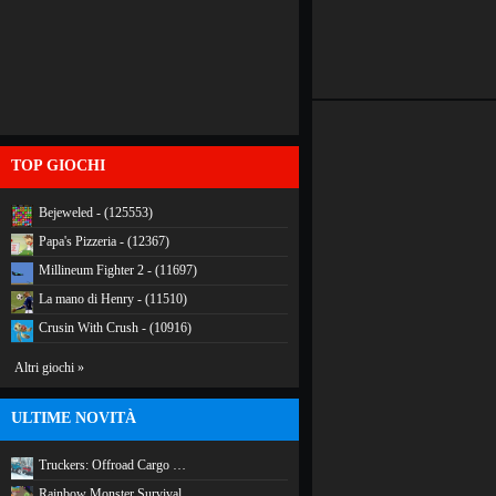
TOP GIOCHI
Bejeweled - (125553)
Papa's Pizzeria - (12367)
Millineum Fighter 2 - (11697)
La mano di Henry - (11510)
Crusin With Crush - (10916)
Altri giochi »
ULTIME NOVITÀ
Truckers: Offroad Cargo …
Rainbow Monster Survival