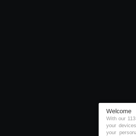
Welcome
With our 11
your devices
your persona