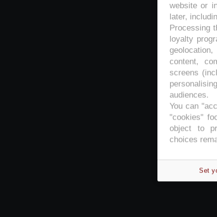
website or i
later, includi
Processing th
loyalty prog
geolocation,
content, co
screens (inc
personalisi
audiences.
You can "acc
"cookies" foo
object to p
choices rema
Set y