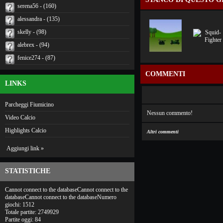
serena56 - (160)
alessandra - (135)
skelly - (98)
alebrex - (94)
fenice274 - (87)
COMMENTI
LINKS
Parcheggi Fiumicino
Nessun commento!
Video Calcio
Highlights Calcio
Altri commenti
Aggiungi link »
STATISTICHE
Cannot connect to the databaseCannot connect to the
databaseCannot connect to the databaseNumero
giochi: 1512
Totale partite: 2749929
Partite oggi: 84