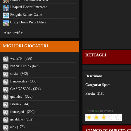
Hospital Doctor Emergenc…
Penguin Runner Game
Crazy Drone Pizza Delive…
Altre novità »
MIGLIORI GIOCATORI
DETTAGLI
waffa76 - (796)
NANETTI97 - (626)
silvia - (362)
Descrizione:
francescafra - (330)
Categoria:
Sport
GASGAS300 - (324)
Partite:
2185
quinkiss - (320)
Istvan - (314)
Rated
3
/5 (
8 Votes
)
francegeri - (299)
geraldine - (252)
ale - (176)
STANCO DI QUESTO G