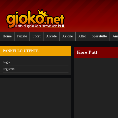
Home
Puzzle
Sport
Arcade
Azione
Altro
Sparatutto
Ani
PANNELLO UTENTE
Kore Putt
Login
Registrati