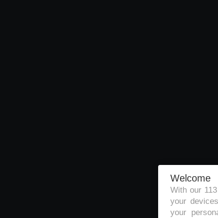
Welcome
With our 11
your devices
your persona