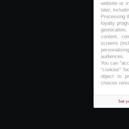
website or i
later, includi
Processing th
loyalty prog
geolocation,
content, co
screens (inc
personalisi
audiences.
You can "acc
"cookies" foo
object to p
choices rema
Set y