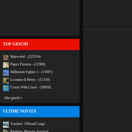
TOP GIOCHI
Bejeweled - (125554)
Papa's Pizzeria - (12369)
Millineum Fighter 2 - (11697)
La mano di Henry - (11510)
Crusin With Crush - (10916)
Altri giochi »
ULTIME NOVITÀ
Truckers: Offroad Cargo …
Rainbow Monster Survival