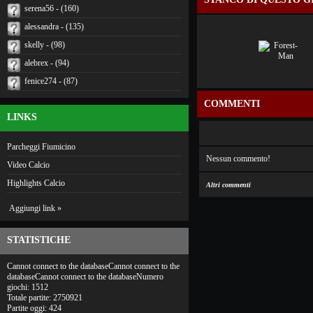
serena56 - (160)
alessandra - (135)
skelly - (98)
alebrex - (94)
fenice274 - (87)
COMMENTI
LINKS
Parcheggi Fiumicino
Nessun commento!
Video Calcio
Highlights Calcio
Altri commenti
Aggiungi link »
STATISTICHE
Cannot connect to the databaseCannot connect to the
databaseCannot connect to the databaseNumero
giochi: 1512
Totale partite: 2750921
Partite oggi: 424