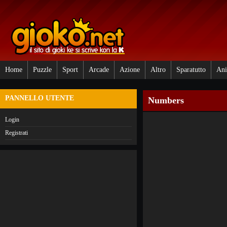
Home
Puzzle
Sport
Arcade
Azione
Altro
Sparatutto
Ani
PANNELLO UTENTE
Numbers
Login
Registrati