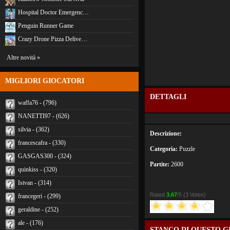
Hospital Doctor Emergenc…
Penguin Runner Game
Crazy Drone Pizza Delive…
Altre novità »
MIGLIORI GIOCATORI
DETTAGLI
waffa76 - (796)
NANETTI97 - (626)
silvia - (362)
Descrizione:
francescafra - (330)
Categoria:
Puzzle
GASGAS300 - (324)
Partite:
2600
quinkiss - (320)
Istvan - (314)
Rated
3.67
/5 (
3 Votes
)
francegeri - (299)
geraldine - (252)
ale - (176)
STANCO DI QUESTO G