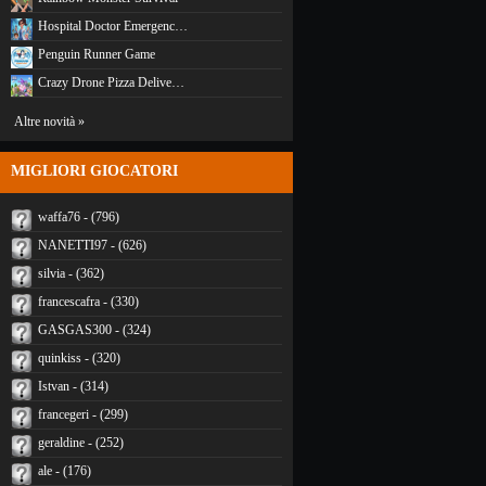
Hospital Doctor Emergenc…
Penguin Runner Game
Crazy Drone Pizza Delive…
Altre novità »
MIGLIORI GIOCATORI
waffa76 - (796)
NANETTI97 - (626)
silvia - (362)
francescafra - (330)
GASGAS300 - (324)
quinkiss - (320)
Istvan - (314)
francegeri - (299)
geraldine - (252)
ale - (176)