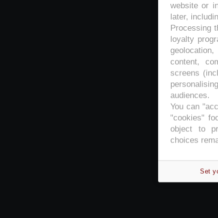
website or i
later, includi
Processing th
loyalty prog
geolocation,
content, co
screens (inc
personalisi
audiences.
You can "acc
"cookies" foo
object to p
choices rema
Set y