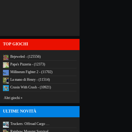
TOP GIOCHI
Bejeweled - (125556)
Papa's Pizzeria - (12373)
Millineum Fighter 2 - (11702)
La mano di Henry - (11514)
Crusin With Crush - (10921)
Altri giochi »
ULTIME NOVITÀ
Truckers: Offroad Cargo …
Rainbow Monster Survival