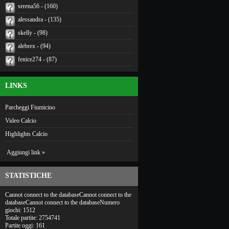
serena56 - (160)
alessandra - (135)
skelly - (98)
alebrex - (94)
fenice274 - (87)
LINKS
Parcheggi Fiumicino
Video Calcio
Highlights Calcio
Aggiungi link »
STATISTICHE
Cannot connect to the databaseCannot connect to the
databaseCannot connect to the databaseNumero
giochi: 1512
Totale partite: 2754741
Partite oggi: 161