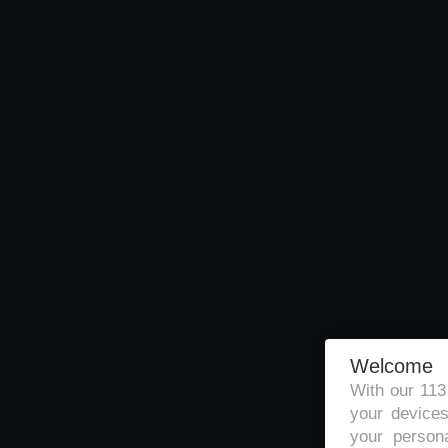
Welcome
With our 11
your devices
your persona